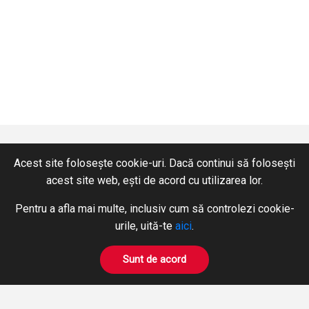
Acest site folosește cookie-uri. Dacă continui să folosești
acest site web, ești de acord cu utilizarea lor.
CONTACT
SERVICII
Pentru a afla mai multe, inclusiv cum să controlezi cookie-
+40 365 424 422
Hidraulică
urile, uită-te
aici
.
Fax: +40 365 424 423
Pneumatică
hidromix@hidromix.com
BOWDEN
Sunt de acord
Prelucrări pe mașini unelte
NE GĂSIȚI ȘI PE
Închirieri Stivuitoare