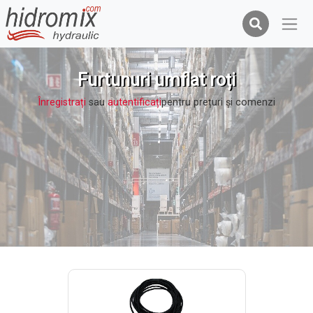
Furtunuri umflat roți
Înregistrați
sau
autentificați
pentru prețuri şi comenzi