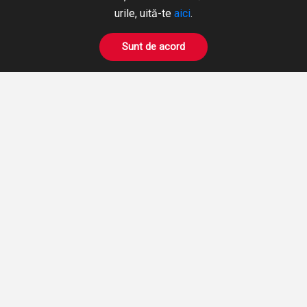
+40 365 424 422
Hidraulică
urile, uită-te
aici
.
Fax: +40 365 424 423
Pneumatică
hidromix@hidromix.com
BOWDEN
Sunt de acord
Prelucrări pe mașini unelte
NE GĂSIȚI ȘI PE
Închirieri Stivuitoare
PRODUSE
DESPRE NOI
CERERE OFERTA
AUTENTIFICARE
ÎNREGISTRARE
Termenii și condițiile
© Hidromix
2026