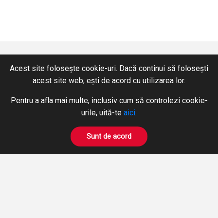
Acest site folosește cookie-uri. Dacă continui să folosești
acest site web, ești de acord cu utilizarea lor.
CONTACT
SERVICII
Pentru a afla mai multe, inclusiv cum să controlezi cookie-
+40 365 424 422
Hidraulică
urile, uită-te
aici
.
Fax: +40 365 424 423
Pneumatică
hidromix@hidromix.com
BOWDEN
Sunt de acord
Prelucrări pe mașini unelte
NE GĂSIȚI ȘI PE
Închirieri Stivuitoare
PRODUSE
DESPRE NOI