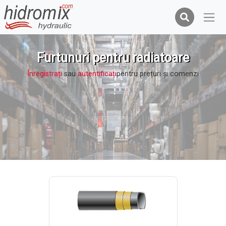
Furtunuri pentru radiatoare
Înregistrați
sau
autentificați
pentru prețuri şi comenzi