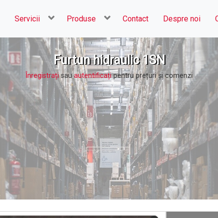
Servicii
Produse
Contact
Despre noi
Furtun hidraulic 1SN
Înregistrați
sau
autentificați
pentru prețuri şi comenzi