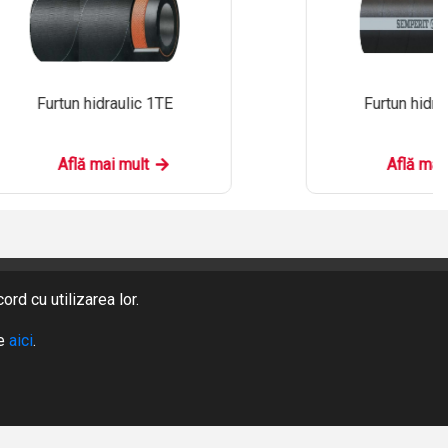
Furtun hidraulic 1TE
Furtun hidra
Află mai mult
Află mai
rd cu utilizarea lor.
PRODUSE
te
aici
.
DESPRE NOI
CERERE OFERTA
AUTENTIFICARE