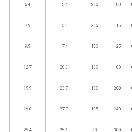
6.4
13.4
225
100
7.9
15.0
215
115
9.5
17.4
180
125
12.7
20.6
160
180
15.9
23.7
130
200
19.0
27.7
105
240
25.4
35.6
88
300