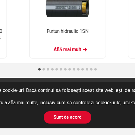
30
Furtun hidraulic 1SN
t
Află mai mult
 cookie-uri. Dacă continui să folosești acest site web, ești de aco
SERVICII
u a afla mai multe, inclusiv cum să controlezi cookie-urile, uită-
Hidraulică
Pneumatică
Sunt de acord
BOWDEN
Prelucrări pe mașini unelte
Închirieri Stivuitoare