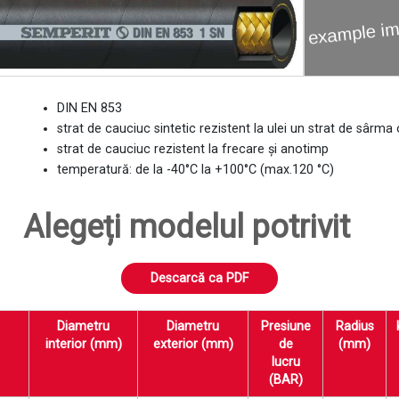
DIN EN 853
strat de cauciuc sintetic rezistent la ulei un strat de sârma
strat de cauciuc rezistent la frecare și anotimp
temperatură: de la -40°C la +100°C (max.120 °C)
Alegeți modelul potrivit
Descarcă ca PDF
Diametru
Diametru
Presiune
Radius
interior (mm)
exterior (mm)
de
(mm)
lucru
(BAR)