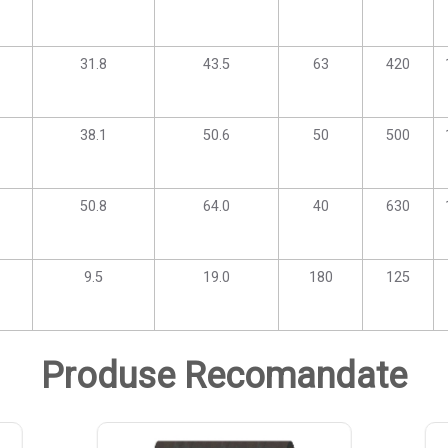
31.8
43.5
63
420
38.1
50.6
50
500
50.8
64.0
40
630
9.5
19.0
180
125
Produse Recomandate