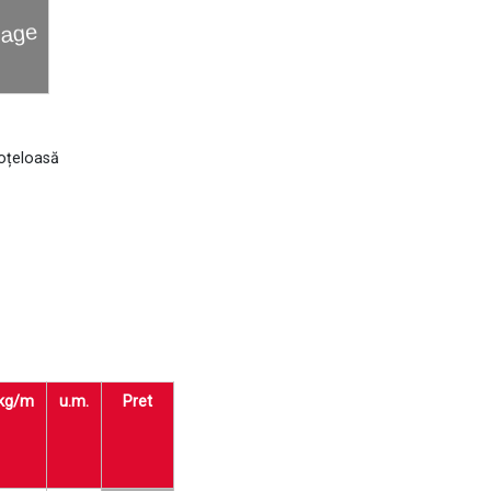
 oțeloasă
kg/m
u.m.
Pret