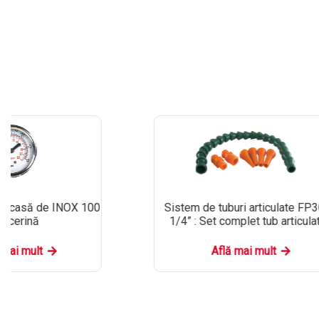
arcasă de INOX 100
Sistem de tuburi articulate FP
glicerină
1/4” : Set complet tub articula
 mai mult
Află mai mult