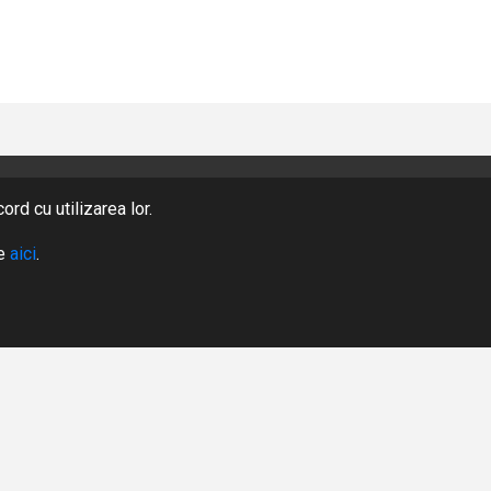
rd cu utilizarea lor.
PRODUSE
te
aici
.
DESPRE NOI
CERERE OFERTA
AUTENTIFICARE
ÎNREGISTRARE
Designed by Highsoft Solutions