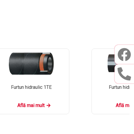
Furtun hidraulic 1TE
Furtun hidra
Află mai mult
Află mai