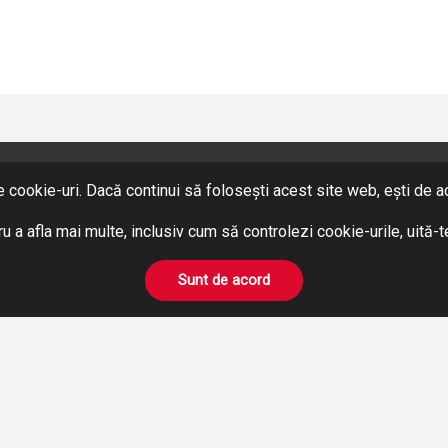
 cookie-uri. Dacă continui să folosești acest site web, ești de aco
SERVICII
Hidraulică
u a afla mai multe, inclusiv cum să controlezi cookie-urile, uită-
Pneumatică
BOWDEN
Sunt de acord
Prelucrări pe mașini unelte
Închirieri Stivuitoare
© Hidromix
2026