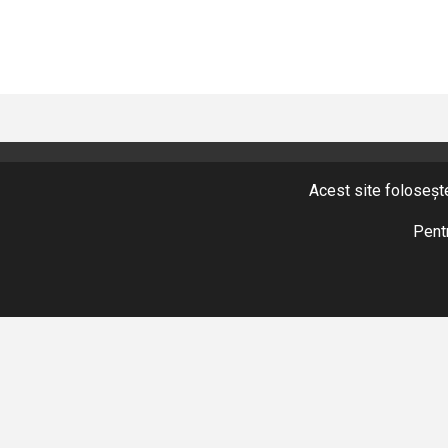
Acest site folosește
CONTACT
+40 365 424 422
Pentr
Fax: +40 365 424 423
hidromix@hidromix.com
NE GĂSIȚI ȘI PE
Termenii și condițiile