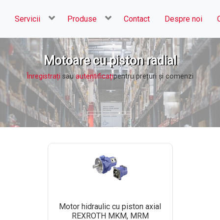
Servicii
Produse
Contact
Despre noi
Motoare cu piston radial
Înregistrați
sau
autentificați
pentru prețuri şi comenzi
Motor hidraulic cu piston axial
REXROTH MKM, MRM