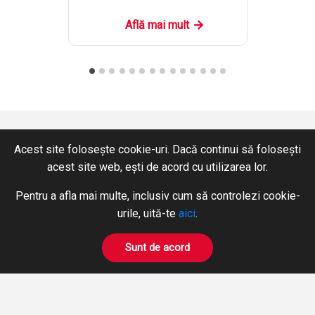
Află mai mult
Acest site folosește cookie-uri. Dacă continui să folosești
acest site web, ești de acord cu utilizarea lor.
CONTACT
SERVICII
Pentru a afla mai multe, inclusiv cum să controlezi cookie-
+40 365 424 422
Hidraulică
urile, uită-te
aici
.
Fax: +40 365 424 423
Pneumatică
hidromix@hidromix.com
BOWDEN
Sunt de acord
Prelucrări pe mașini unelte
NE GĂSIȚI ȘI PE
Închirieri Stivuitoare
PRODUSE