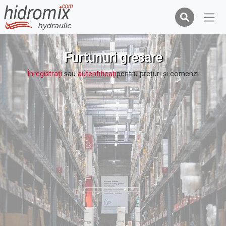
Furtunuri gresare
Înregistrați
sau
autentificați
pentru prețuri şi comenzi