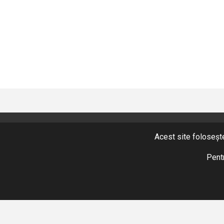
Acest site folosește
CONTACT
+40 365 424 422
Pentr
Fax: +40 365 424 423
hidromix@hidromix.com
NE GĂSIȚI ȘI PE