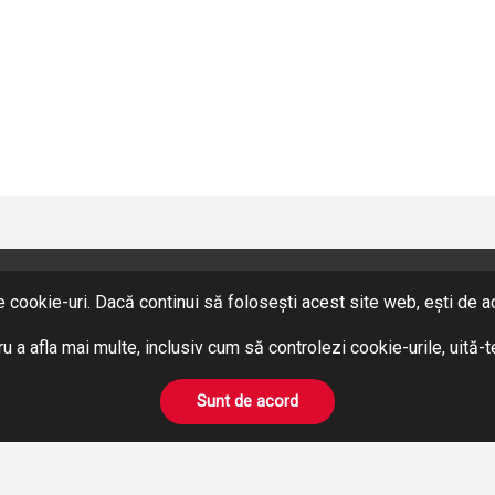
 cookie-uri. Dacă continui să folosești acest site web, ești de aco
SERVICII
Hidraulică
u a afla mai multe, inclusiv cum să controlezi cookie-urile, uită-
Pneumatică
BOWDEN
Sunt de acord
Prelucrări pe mașini unelte
Închirieri Stivuitoare