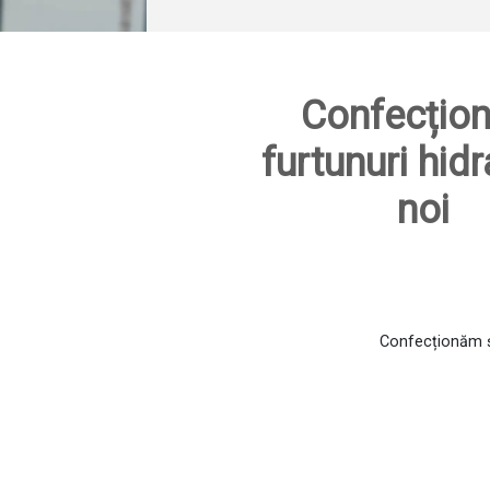
Confecțion
furtunuri hidr
noi
Confecționăm și