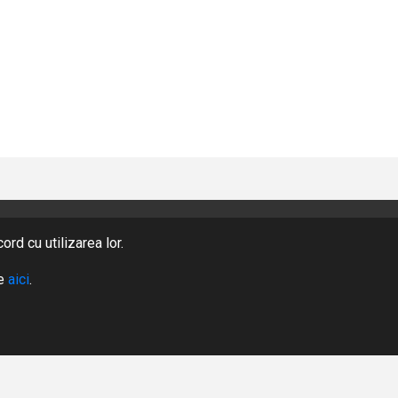
rd cu utilizarea lor.
PRODUSE
te
aici
.
DESPRE NOI
CERERE OFERTA
AUTENTIFICARE